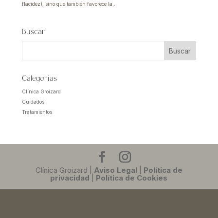
flacidez), sino que también favorece la...
Buscar
Categorías
Clínica Groizard
Cuidados
Tratamientos
Clínica Groizard |
Aviso Legal
|
Política de
privacidad
|
Política de Cookies